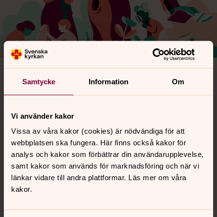
Tack Gud för regn och svalare väder äntligen!
Samtycke
Information
Om
6 augusti 2026
Gud, ge mig klarhet hur jag ska tänka kring C.
Hur ska jag förhålla mig till honom. Blir så osäker
Vi använder kakor
och tvivlar på mig själv. Hjälp mig att bli trygg,
Vissa av våra kakor (cookies) är nödvändiga för att
behöver jag sätta gränser till mig själv mm.
webbplatsen ska fungera. Här finns också kakor för
Amen
analys och kakor som förbättrar din användarupplevelse,
31 juli 2026
samt kakor som används för marknadsföring och när vi
Tack gode Gud för regnet över vår närmaste
länkar vidare till andra plattformar. Läs mer om våra
skog övrig natur och vatten i bäckarna till
kakor.
djuren.
31 juli 2026